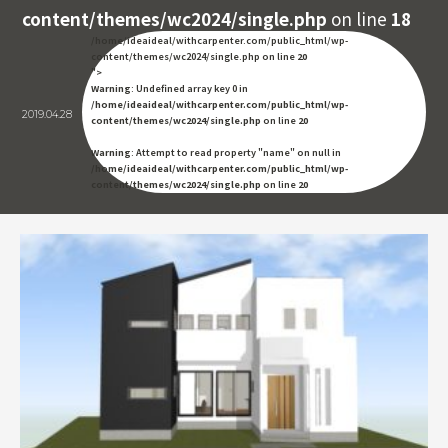
content/themes/wc2024/single.php
on line
18
/home/ideaideal/withcarpenter.com/public_html/wp-
content/themes/wc2024/single.php on line
20
">
Warning
: Undefined array key 0 in
/home/ideaideal/withcarpenter.com/public_html/wp-
2019.04.28
content/themes/wc2024/single.php
on line
20
Warning
: Attempt to read property "name" on null in
/home/ideaideal/withcarpenter.com/public_html/wp-
content/themes/wc2024/single.php
on line
20