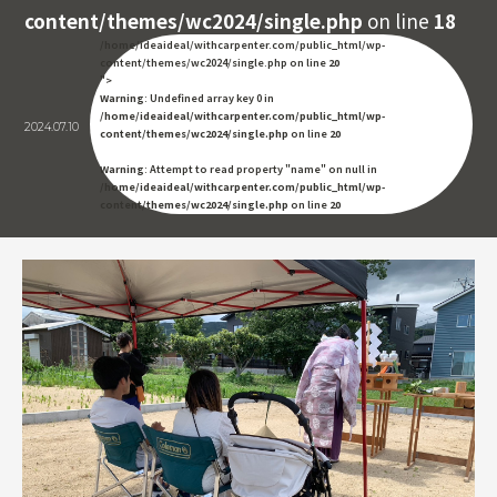
content/themes/wc2024/single.php
on line
18
/home/ideaideal/withcarpenter.com/public_html/wp-
content/themes/wc2024/single.php on line
20
">
Warning
: Undefined array key 0 in
/home/ideaideal/withcarpenter.com/public_html/wp-
2024.07.10
content/themes/wc2024/single.php
on line
20
Warning
: Attempt to read property "name" on null in
/home/ideaideal/withcarpenter.com/public_html/wp-
content/themes/wc2024/single.php
on line
20