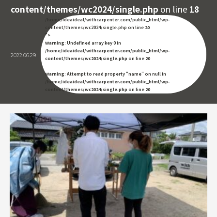
content/themes/wc2024/single.php
on line
18
/home/ideaideal/withcarpenter.com/public_html/wp-
content/themes/wc2024/single.php on line
20
">
Warning
: Undefined array key 0 in
/home/ideaideal/withcarpenter.com/public_html/wp-
2022.06.29
content/themes/wc2024/single.php
on line
20
Warning
: Attempt to read property "name" on null in
/home/ideaideal/withcarpenter.com/public_html/wp-
content/themes/wc2024/single.php
on line
20