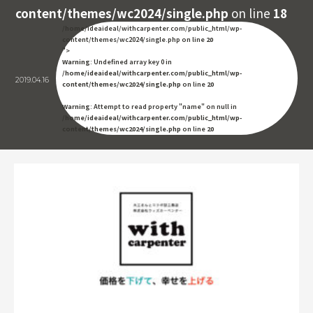
content/themes/wc2024/single.php
on line
18
/home/ideaideal/withcarpenter.com/public_html/wp-
content/themes/wc2024/single.php on line
20
">
Warning
: Undefined array key 0 in
/home/ideaideal/withcarpenter.com/public_html/wp-
2019.04.16
content/themes/wc2024/single.php
on line
20
Warning
: Attempt to read property "name" on null in
/home/ideaideal/withcarpenter.com/public_html/wp-
content/themes/wc2024/single.php
on line
20