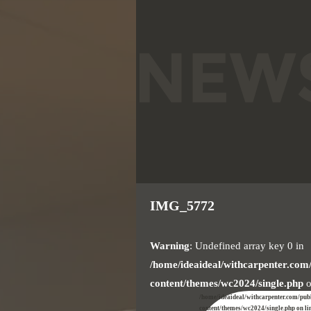
IMG_5772
Warning
: Undefined array key 0 in
/home/ideaideal/withcarpenter.com
content/themes/wc2024/single.php
o
/home/ideaideal/withcarpenter.com/pub
content/themes/wc2024/single.php on li