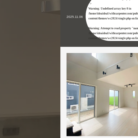
">
Warning
: Undefined array key 0 in
/home/ideaideal/withcarpenter.com/pub
2025.11.06
content/themes/wc2024/single.php
on li
Warning
: Attempt to read property "nam
/home/ideaideal/withcarpenter.com/pub
content/themes/wc2024/single.php
on li