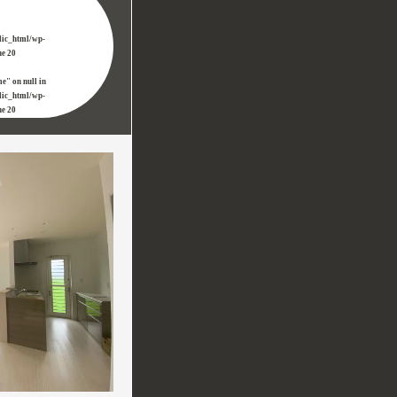
lic_html/wp-
ne
20
e" on null in
lic_html/wp-
ne
20