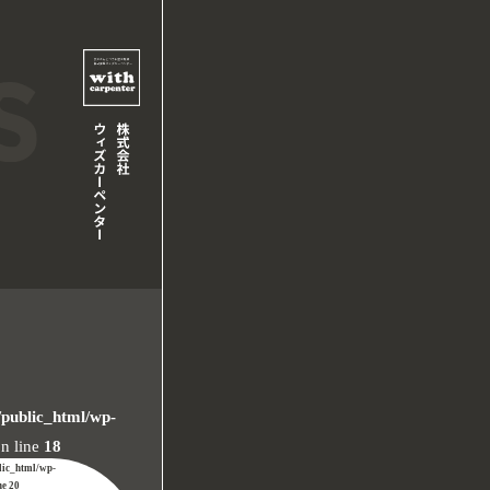
/public_html/wp-
n line
18
lic_html/wp-
ne
20