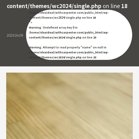
content/themes/wc2024/single.php
on line
18
/home/ideaideal/withcarpenter.com/public_html/wp-
content/themes/wc2024/single.php on line
20
">
Warning
: Undefined array key 0 in
/home/ideaideal/withcarpenter.com/public_html/wp-
2025.04.09
content/themes/wc2024/single.php
on line
20
Warning
: Attempt to read property "name" on null in
/home/ideaideal/withcarpenter.com/public_html/wp-
content/themes/wc2024/single.php
on line
20