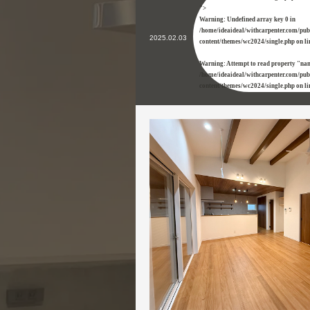
">
Warning
: Undefined array key 0 in
/home/ideaideal/withcarpenter.com/pu
2025.02.03
content/themes/wc2024/single.php
on l
Warning
: Attempt to read property "na
/home/ideaideal/withcarpenter.com/pu
content/themes/wc2024/single.php
on l