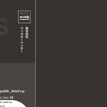
/public_html/wp-
n line
18
blic_html/wp-
ine
20