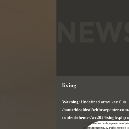
living
Warning
: Undefined array key 0 in
/home/ideaideal/withcarpenter.com
content/themes/wc2024/single.php
o
/home/ideaideal/withcarpenter.com/pu
content/themes/wc2024/single.php on l