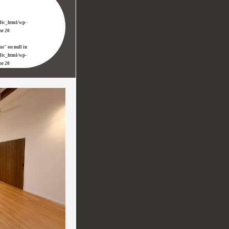
blic_html/wp-
ine
20
me" on null in
blic_html/wp-
ine
20