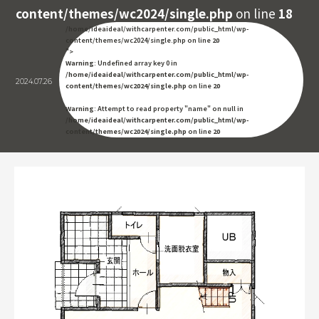
content/themes/wc2024/single.php
on line
18
/home/ideaideal/withcarpenter.com/public_html/wp-
content/themes/wc2024/single.php on line
20
">
Warning
: Undefined array key 0 in
/home/ideaideal/withcarpenter.com/public_html/wp-
2024.07.26
content/themes/wc2024/single.php
on line
20
Warning
: Attempt to read property "name" on null in
/home/ideaideal/withcarpenter.com/public_html/wp-
content/themes/wc2024/single.php
on line
20