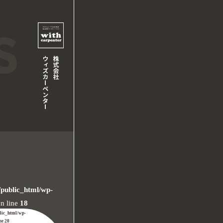
/public_html/wp-
n line
18
blic_html/wp-
ine
20