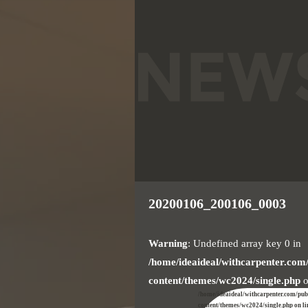
20200106_200106_0003
Warning
: Undefined array key 0 in
/home/ideaideal/withcarpenter.com
content/themes/wc2024/single.php
o
/home/ideaideal/withcarpenter.com/pu
content/themes/wc2024/single.php on l