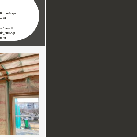
blic_html/wp-
ine
20
me" on null in
blic_html/wp-
ine
20