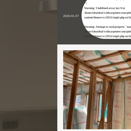
">
Warning
: Undefined array key 0 in
/home/ideaideal/withcarpenter.com/pu
2020.01.07
content/themes/wc2024/single.php
on l
Warning
: Attempt to read property "na
/home/ideaideal/withcarpenter.com/pu
content/themes/wc2024/single.php
on l