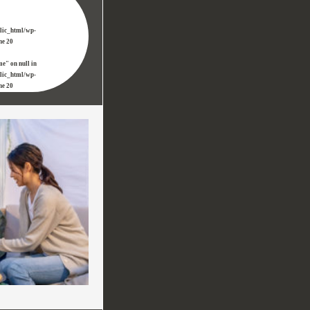
blic_html/wp-
ine
20
me" on null in
blic_html/wp-
ine
20