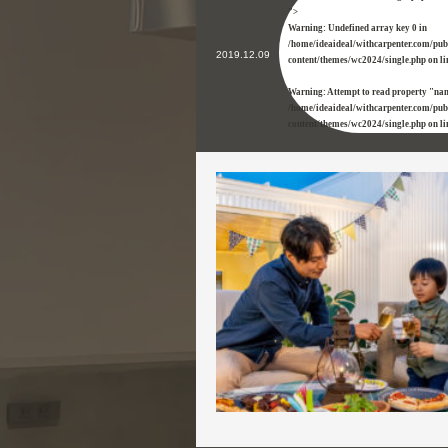
">
Warning
: Undefined array key 0 in
/home/ideaideal/withcarpenter.com/pu
2019.12.09
content/themes/wc2024/single.php
on l
Warning
: Attempt to read property "na
/home/ideaideal/withcarpenter.com/pu
content/themes/wc2024/single.php
on l