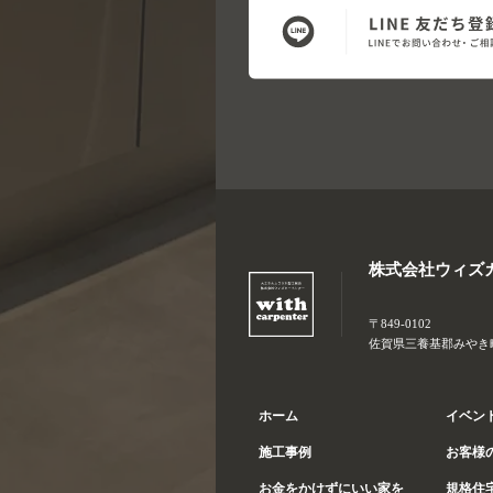
株式会社ウィズ
〒849-0102
佐賀県三養基郡みやき町大
ホーム
イベン
施工事例
お客様
お金をかけずにいい家を
規格住