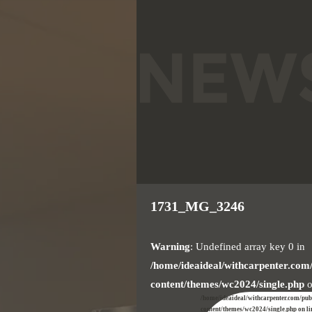
1731_MG_3246
Warning
: Undefined array key 0 in
/home/ideaideal/withcarpenter.com
content/themes/wc2024/single.php
o
/home/ideaideal/withcarpenter.com/pu
content/themes/wc2024/single.php on l