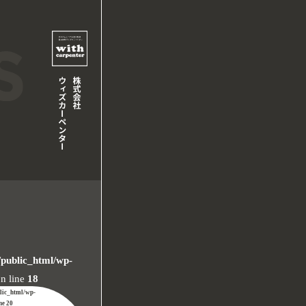
/public_html/wp-
n line
18
blic_html/wp-
ine
20