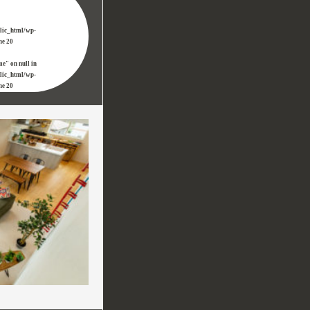
blic_html/wp-
ine
20
me" on null in
blic_html/wp-
ine
20