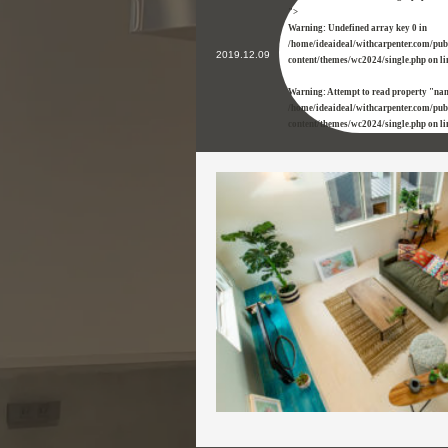
">
Warning
: Undefined array key 0 in
/home/ideaideal/withcarpenter.com/pu
2019.12.09
content/themes/wc2024/single.php
on l
Warning
: Attempt to read property "na
/home/ideaideal/withcarpenter.com/pu
content/themes/wc2024/single.php
on l