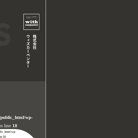
/public_html/wp-
n line
18
blic_html/wp-
ine
20