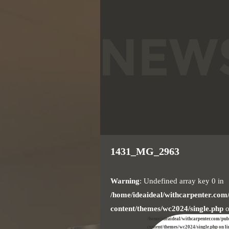
1431_MG_2963
Warning
: Undefined array key 0 in
/home/ideaideal/withcarpenter.com
content/themes/wc2024/single.php
o
/home/ideaideal/withcarpenter.com/pu
content/themes/wc2024/single.php on l