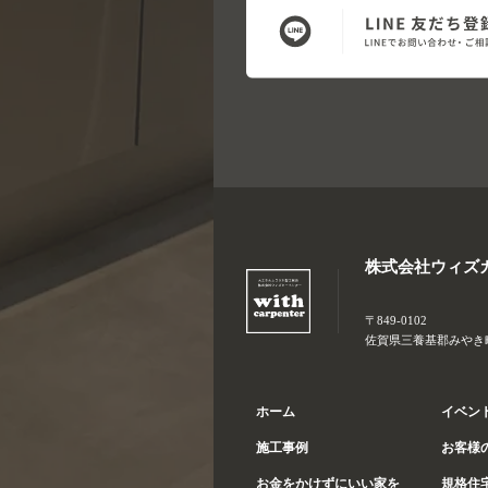
株式会社ウィズ
〒849-0102
佐賀県三養基郡みやき町大
ホーム
イベン
施工事例
お客様
お金をかけずにいい家を
規格住